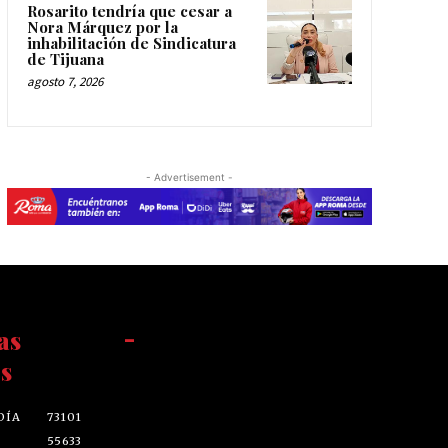
Rosarito tendría que cesar a
Nora Márquez por la
inhabilitación de Sindicatura
de Tijuana
agosto 7, 2026
- Advertisement -
as
-
s
DÍA
73101
55633