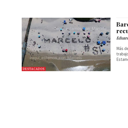
Bar
rec
Eduar
Más de
trabaj
Estam
DESTACADOS