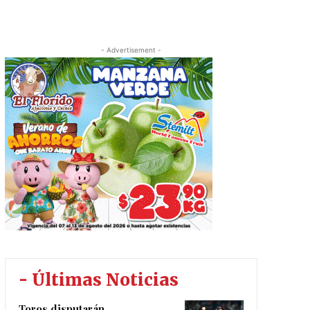
- Advertisement -
- Últimas Noticias
Toros disputarán