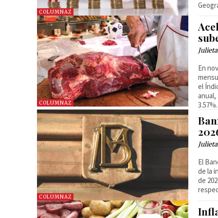
Geogra
COLUMNAZ
Ace
sub
Juliet
En nov
mensua
el Índ
anual,
COLUMNAZ
3.57%.
Banx
202
Juliet
El Ban
de la 
de 202
respec
COLUMNAZ
Inf