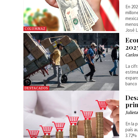
En 202
millon
mexica
menos 
COLUMNAZ
José L
Eco
202
Carlos
La cif
estima
expans
banco 
DESTACADOS
Des
pri
Juliet
En la 
país a
3.72% 