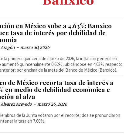
Banxico
ación en México sube a 4.63%; Banxico
ce tasa de interés por debilidad de
nomía
a Aragón
-
marzo 30, 2026
e la primera quincena de marzo de 2026, la inflación general en
o aumentó quincenalmente 0.62%, ubicándose en 4.63% respecto
 anterior; por encima de la meta del Banco de México (Banxico).
o de México recorta tasa de interés a
5% en medio de debilidad económica e
ación al alza
 Álvarez Acevedo
-
marzo 26, 2026
iembros de la Junta votaron por el recorte; dos se pronunciaron
ntener la tasa en 7.00%.