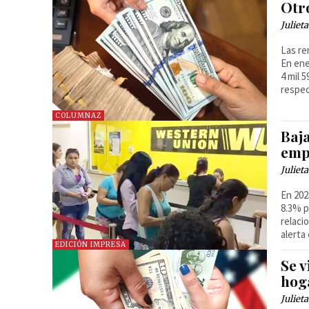
Otr
Juliet
Las re
En ene
4 mil 
respec
COLUMNAZ
Baj
emp
Juliet
En 202
8.3% p
relaci
alerta
EDICIÓN IMPRESA
Se v
hog
Juliet