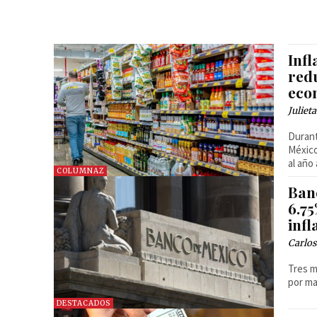
Infl
redu
eco
Juliet
Durant
Méxic
al año
COLUMNAZ
Banc
6.7
infl
Carlos
Tres m
por ma
DESTACADOS