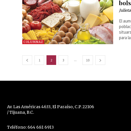
bols
Juliet
El aum
poblac
situar
para l
COLUMNAZ
...
1
2
3
10
Av. Las Américas 4633, El Paraíso, C.P. 22106
/ Tijuana, B.C.
Teléfono: 664 681 6913