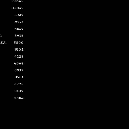
55565
18045
9619
9573
6849
L
5936
ESA
5800
5102
4228
4064
3939
3501
3226
3109
2884