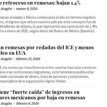
o retroceso en remesas; bajan 1.4%
a Aragón
-
marzo 9, 2026
mesas enviadas a México comenzaron el año en terreno negativo.
ro, el ingreso que obtuvo nuestro país por este concepto fue de
594 millones de dólares, lo que representó una contracción de 1.4%
to a enero de 2025, según datos del Banco de México (Banxico).
an remesas por redadas del ICE y menos
leo en EUA
a Aragón
-
febrero 15, 2026
5, los envíos por transferencia entre cuentas bancarias crecieron
ese a las restricciones migratorias, este fenómeno podría estar
onado con lavado de dinero, trata de personas y extorsiones,
 especialista de la organización Signos Vitales
iene “fuerte caída” de ingresos en
ares mexicanos por baja en remesas
a Aragón
-
febrero 9, 2026