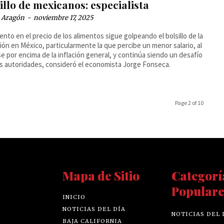
illo de mexicanos: especialista
a Aragón
-
noviembre 17, 2025
ento en el precio de los alimentos sigue golpeando el bolsillo de la
ión en México, particularmente la que percibe un menor salario, al
se por encima de la inflación general, y continúa siendo un desafío
as autoridades, consideró el economista Jorge Fonseca.
Page 2 of 10
Mapa de Sitio
Categorí
Populare
INICIO
NOTICIAS DEL DÍA
NOTICIAS DEL 
BAJA CALIFORNIA