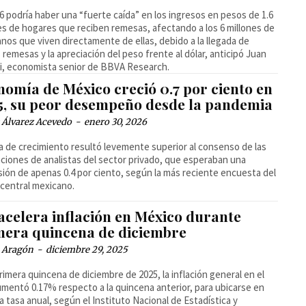
6 podría haber una “fuerte caída” en los ingresos en pesos de 1.6
es de hogares que reciben remesas, afectando a los 6 millones de
nos que viven directamente de ellas, debido a la llegada de
remesas y la apreciación del peso frente al dólar, anticipó Juan
i, economista senior de BBVA Research.
nomía de México creció 0.7 por ciento en
5, su peor desempeño desde la pandemia
 Álvarez Acevedo
-
enero 30, 2026
ra de crecimiento resultó levemente superior al consenso de las
ciones de analistas del sector privado, que esperaban una
ión de apenas 0.4 por ciento, según la más reciente encuesta del
central mexicano.
acelera inflación en México durante
mera quincena de diciembre
a Aragón
-
diciembre 29, 2025
primera quincena de diciembre de 2025, la inflación general en el
umentó 0.17% respecto a la quincena anterior, para ubicarse en
a tasa anual, según el Instituto Nacional de Estadística y