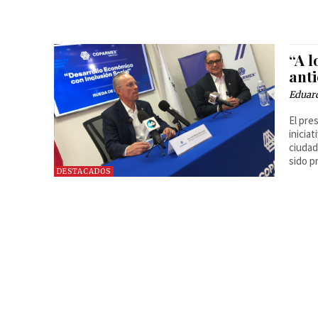
“A l
ant
Eduard
El pre
inicia
ciudad
sido p
DESTACADOS