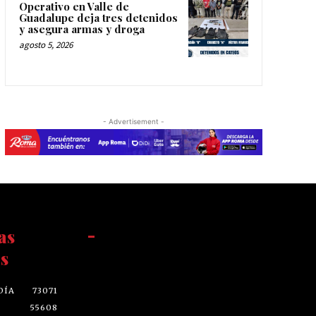
Operativo en Valle de
Guadalupe deja tres detenidos
y asegura armas y droga
agosto 5, 2026
- Advertisement -
as
-
s
DÍA
73071
55608