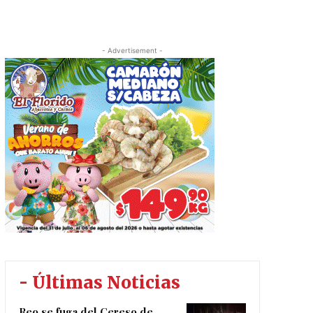
- Advertisement -
- Últimas Noticias
Reo se fuga del Cereso de