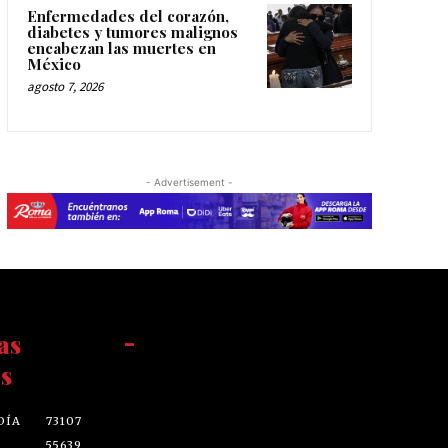
Enfermedades del corazón,
diabetes y tumores malignos
encabezan las muertes en
México
agosto 7, 2026
- Advertisement -
as
-
s
DÍA
73107
55639