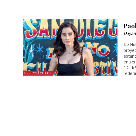
Paol
Dayan
De Hol
proyec
estánd
entren
“Dark 
redefi
ESPECTÁCULOZ