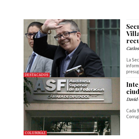
Sec
Vill
rec
Carlos
La Sec
inform
presup
DESTACADOS
Int
ciu
David
Cada 9
Corru
COLUMNAZ