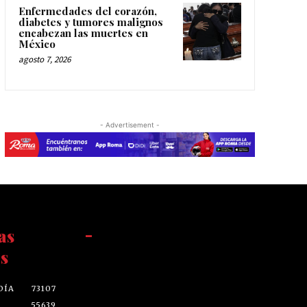
Enfermedades del corazón,
diabetes y tumores malignos
encabezan las muertes en
México
agosto 7, 2026
- Advertisement -
as
-
s
DÍA
73107
55639