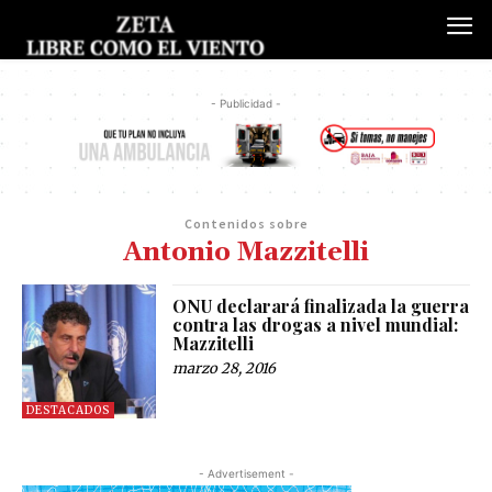
- Publicidad -
Contenidos sobre
Antonio Mazzitelli
ONU declarará finalizada la guerra
contra las drogas a nivel mundial:
Mazzitelli
marzo 28, 2016
DESTACADOS
- Advertisement -