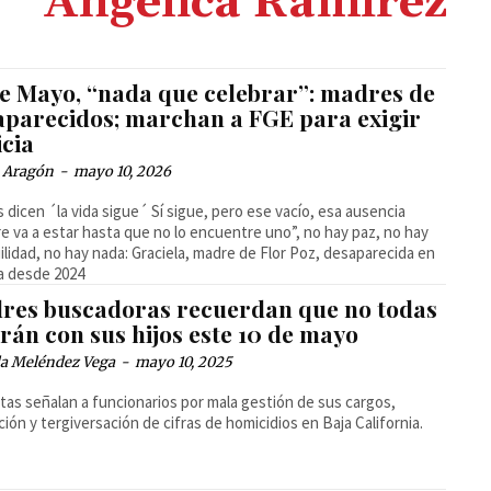
Angelica Ramírez
de Mayo, “nada que celebrar”: madres de
aparecidos; marchan a FGE para exigir
icia
a Aragón
-
mayo 10, 2026
 dicen ´la vida sigue´ Sí sigue, pero ese vacío, esa ausencia
e va a estar hasta que no lo encuentre uno”, no hay paz, no hay
ilidad, no hay nada: Graciela, madre de Flor Poz, desaparecida en
a desde 2024
res buscadoras recuerdan que no todas
rán con sus hijos este 10 de mayo
la Meléndez Vega
-
mayo 10, 2025
stas señalan a funcionarios por mala gestión de sus cargos,
ción y tergiversación de cifras de homicidios en Baja California.