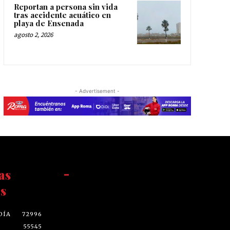
Reportan a persona sin vida
tras accidente acuático en
playa de Ensenada
agosto 2, 2026
- Advertisement -
as
-
s
DÍA
72996
55545