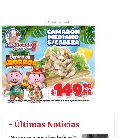
- Advertisement -
- Últimas Noticias
“No soy eso que dice la fiscal”: