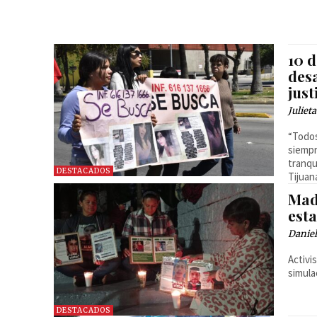
10 
des
just
Juliet
“Todos
siempr
tranqu
DESTACADOS
Tijuan
Mad
esta
Danie
Activi
simula
DESTACADOS