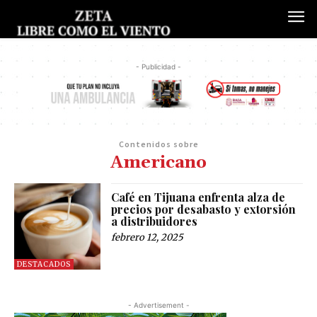
- Publicidad -
Contenidos sobre
Americano
Café en Tijuana enfrenta alza de
precios por desabasto y extorsión
a distribuidores
febrero 12, 2025
DESTACADOS
- Advertisement -