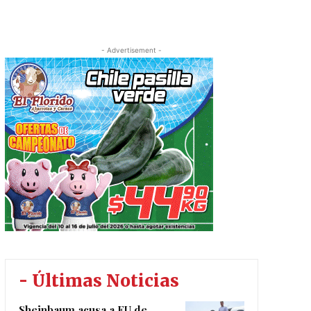
- Advertisement -
- Últimas Noticias
Sheinbaum acusa a EU de