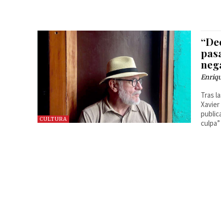
“Dec
pas
nega
Enriq
Tras l
Xavier 
public
CULTURA
culpa”