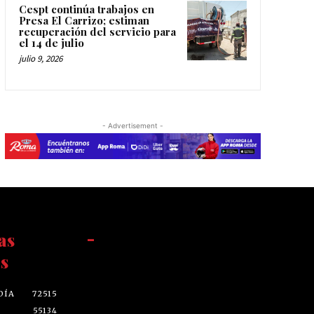
Cespt continúa trabajos en
Presa El Carrizo; estiman
recuperación del servicio para
el 14 de julio
julio 9, 2026
- Advertisement -
as
-
s
DÍA
72515
55134