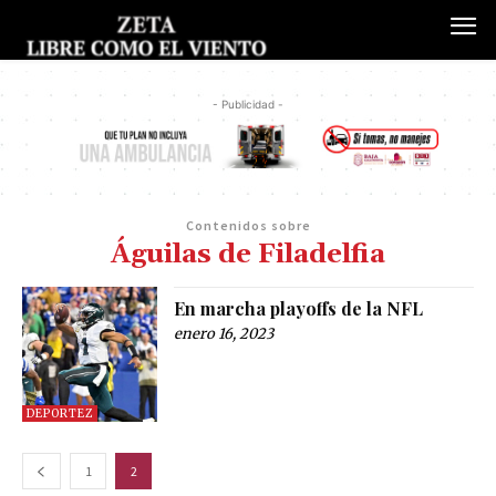
- Publicidad -
Contenidos sobre
Águilas de Filadelfia
En marcha playoffs de la NFL
enero 16, 2023
DEPORTEZ
1
2