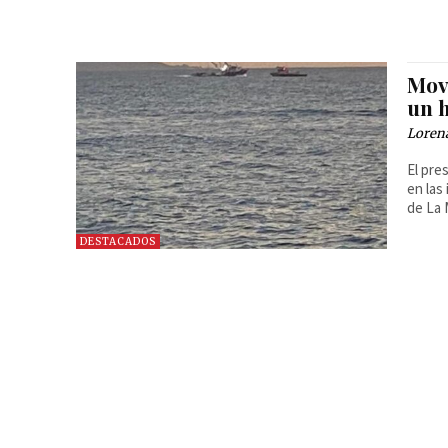
Movi
un 
Loren
El pre
en las
de La 
DESTACADOS