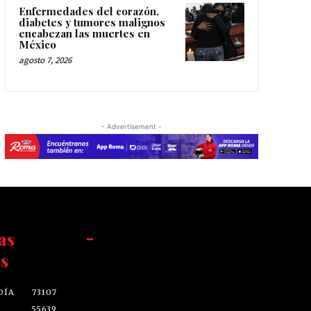
Enfermedades del corazón,
diabetes y tumores malignos
encabezan las muertes en
México
agosto 7, 2026
- Advertisement -
as
-
s
DÍA
73107
55639