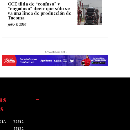
CCE tilda de “confuso” y
“engañoso” decir que sólo se
va una línea de producción de
Tacoma
julio 9, 2026
- Advertisement -
as
-
s
DÍA
72512
55132