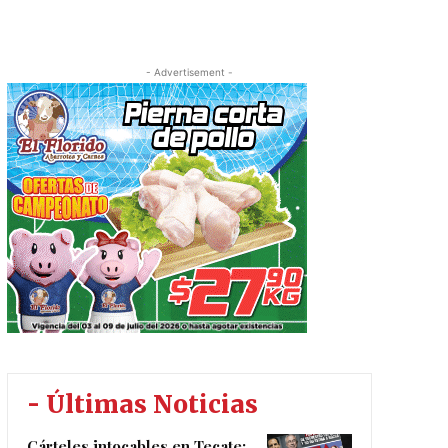
- Advertisement -
- Últimas Noticias
Cárteles intocables en Tecate: