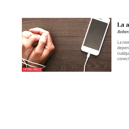
La a
Robert
La nom
depend
cualqu
conect
OPINIONEZ