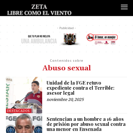
- Publicidad -
Contenidos sobre
Abuso sexual
Unidad de la FGE retuvo
expediente contra el Terrible:
asesor legal
noviembre 20, 2025
DESTACADOS
Sentencian a un hombre a 16 años
de prisión por abuso sexual contra
una menor en Ensenada