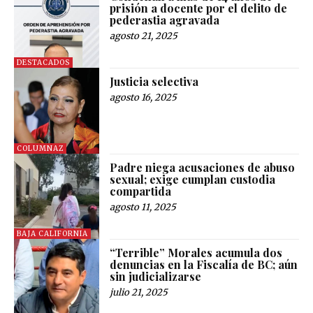
prisión a docente por el delito de
pederastia agravada
agosto 21, 2025
DESTACADOS
Justicia selectiva
agosto 16, 2025
COLUMNAZ
Padre niega acusaciones de abuso
sexual; exige cumplan custodia
compartida
agosto 11, 2025
BAJA CALIFORNIA
“Terrible” Morales acumula dos
denuncias en la Fiscalía de BC; aún
sin judicializarse
julio 21, 2025