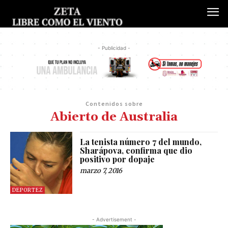
- Publicidad -
Contenidos sobre
Abierto de Australia
La tenista número 7 del mundo,
Sharápova, confirma que dio
positivo por dopaje
marzo 7, 2016
DEPORTEZ
- Advertisement -