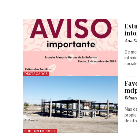
Est
int
Ana Ka
De mom
intoxi
social
DESTACADOS
Fav
mdp
Eduard
Más de
propie
de ofr
EDICIÓN IMPRESA