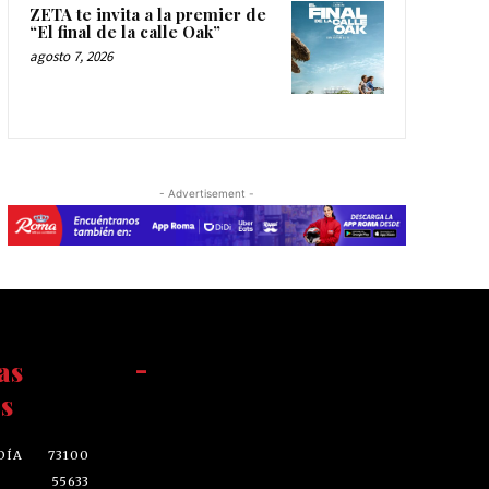
ZETA te invita a la premier de
“El final de la calle Oak”
agosto 7, 2026
- Advertisement -
as
-
s
DÍA
73100
55633