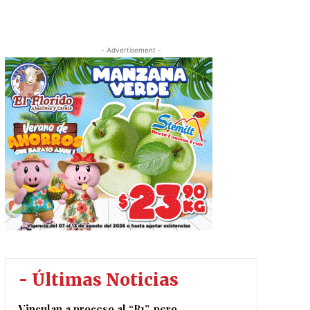
- Advertisement -
- Últimas Noticias
Vinculan a proceso al “R1”, pero