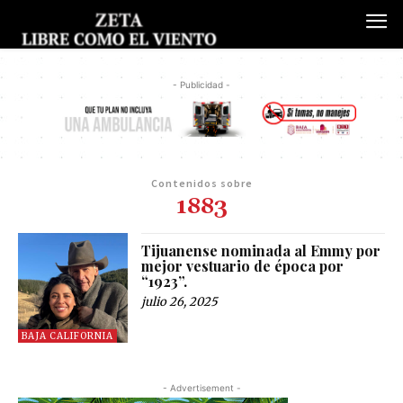
- Publicidad -
Contenidos sobre
1883
Tijuanense nominada al Emmy por
mejor vestuario de época por
“1923”.
julio 26, 2025
BAJA CALIFORNIA
- Advertisement -