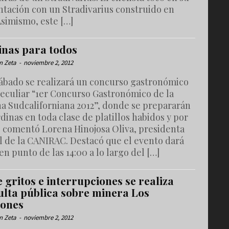
ntación con un Stradivarius construido en
Asimismo, este […]
inas para todos
n Zeta
-
noviembre 2, 2012
sábado se realizará un concurso gastronómico
eculiar “1er Concurso Gastronómico de la
na Sudcaliforniana 2012”, donde se prepararán
rdinas en toda clase de platillos habidos y por
, comentó Lorena Hinojosa Oliva, presidenta
l de la CANIRAC. Destacó que el evento dará
 en punto de las 14:00 a lo largo del […]
 gritos e interrupciones se realiza
ulta pública sobre minera Los
ones
n Zeta
-
noviembre 2, 2012