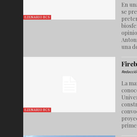
En un
se pr
preten
EZENARIO BCS
biosfe
opini
Anton
una d
Fireb
Redacció
La mañ
conoce
Unive
const
convo
EZENARIO BCS
proye
prime