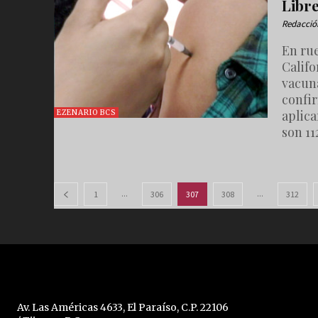
Libre
Redacció
En rue
Califo
vacuna
confi
aplica
EZENARIO BCS
son 11
...
...
1
306
307
308
312
Av. Las Américas 4633, El Paraíso, C.P. 22106