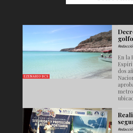
Decre
golf
Redacció
En la 
Espíri
dos añ
Nacio
EZENARIO BCS
aproba
metro
ubicad
Reali
segu
Redacció