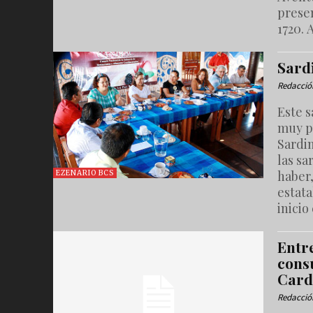
prese
1720. 
Sard
Redacció
Este 
muy p
Sardi
las sa
haber
EZENARIO BCS
estata
inicio
Entre
cons
Card
Redacció