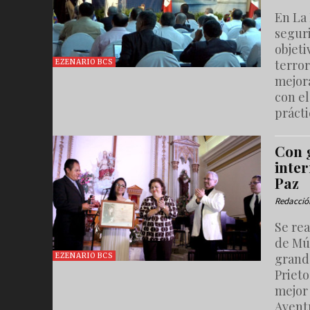
En La 
segur
objeti
terror
EZENARIO BCS
mejor
con el
prácti
Con g
inte
Paz
Redacció
Se rea
de Mú
grand
EZENARIO BCS
Prieto
mejor 
Aventu