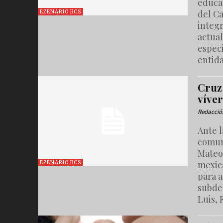
educat
del Ca
EZENARIO BCS
integr
actual
especi
entida
Cruz 
víve
Redacció
Ante l
comun
Mateos
mexica
EZENARIO BCS
para a
subdel
Luis, 