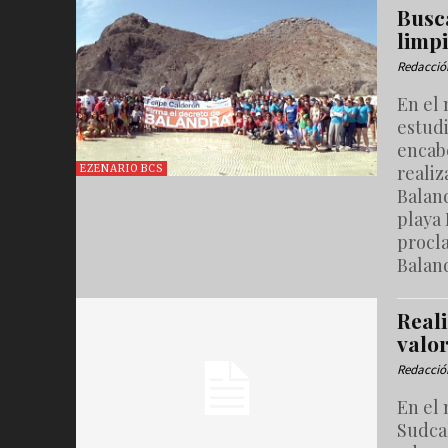
Busc
limp
Redacció
En el 
estud
encab
realiz
EZENARIO BCS
Baland
playa
procla
Baland
Real
valo
Redacció
En el
Sudcal