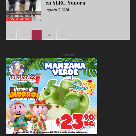
en SLRC, Sonora
agosto 7, 2026
DESTACADOS
2
3
4
- Publicidad -