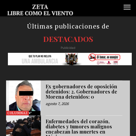
Últimas publicaciones de
DESTACADOS
Publicidad
Ex gobernadores de oposición
detenidos: 2. Gobernadores de
Morena detenidos: 0
agosto 7, 2026
COLUMNAZ
Enfermedades del corazón,
diabetes y tumores malignos
encabezan las muertes en