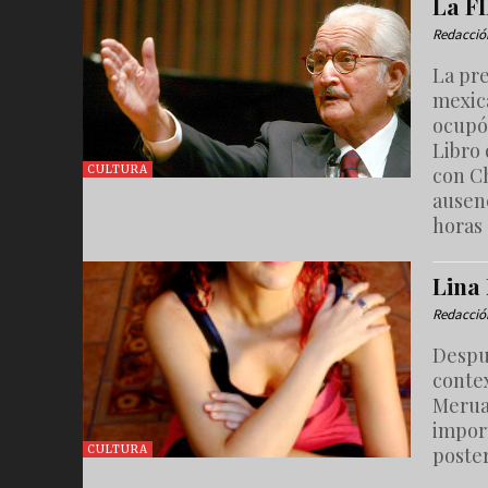
La F
Redacció
La pre
mexic
ocupó 
Libro 
con Ch
CULTURA
ausenc
horas
Lina
Redacció
Despué
contex
Merua
import
poster
CULTURA