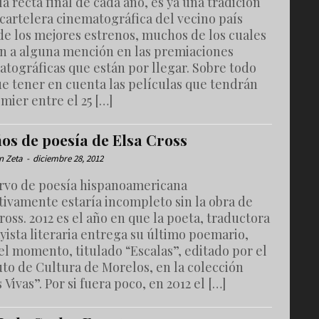
la recta final de cada año, es ya una tradición
 cartelera cinematográfica del vecino país
de los mejores estrenos, muchos de los cuales
an a alguna mención en las premiaciones
tográficas que están por llegar. Sobre todo
ue tener en cuenta las películas que tendrán
mier entre el 25 […]
ños de poesía de Elsa Cross
n Zeta
-
diciembre 28, 2012
ervo de poesía hispanoamericana
tivamente estaría incompleto sin la obra de
ross. 2012 es el año en que la poeta, traductora
yista literaria entrega su último poemario,
el momento, titulado “Escalas”, editado por el
uto de Cultura de Morelos, en la colección
 Vivas”. Por si fuera poco, en 2012 el […]