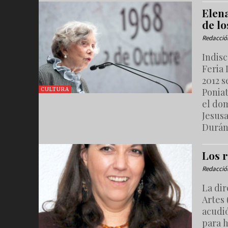
Elen
de lo
Redacció
Indisc
Feria 
2012 
Ponia
CULTURA
el do
Jesusa
Durán 
Los 
Redacció
La dir
Artes 
acudió
para h