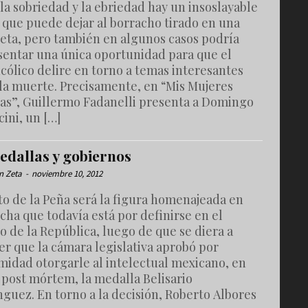
la sobriedad y la ebriedad hay un insoslayable
 que puede dejar al borracho tirado en una
eta, pero también en algunos casos podría
sentar una única oportunidad para que el
cólico delire en torno a temas interesantes
la muerte. Precisamente, en “Mis Mujeres
as”, Guillermo Fadanelli presenta a Domingo
cini, un […]
edallas y gobiernos
n Zeta
-
noviembre 10, 2012
to de la Peña será la figura homenajeada en
cha que todavía está por definirse en el
 de la República, luego de que se diera a
r que la cámara legislativa aprobó por
midad otorgarle al intelectual mexicano, en
 post mórtem, la medalla Belisario
guez. En torno a la decisión, Roberto Albores