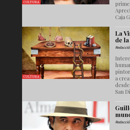
prime
CULTURA
Apreci
Caja G
La Vi
de l
Redacció
Inter
human
pinto
a crea
CULTURA
desde
San Di
Guill
mun
Redacció