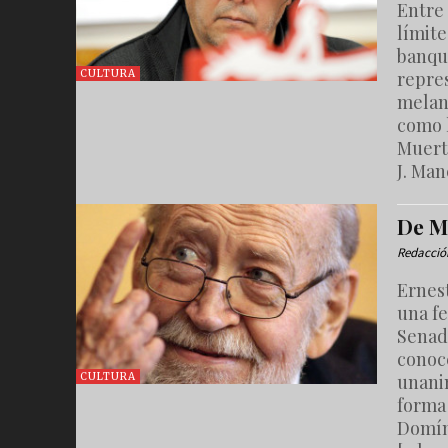
Entre 
límite
banqu
repre
CULTURA
melan
como 
Muert
J. Man
De M
Redacció
Ernes
una fe
Senado
conoce
unani
CULTURA
forma
Domín