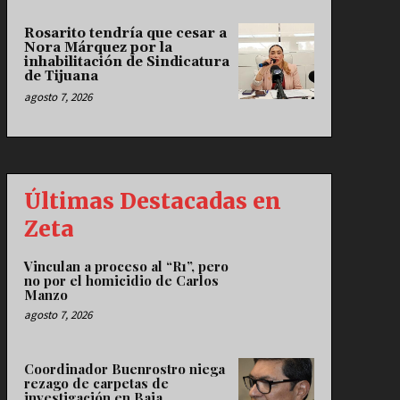
Rosarito tendría que cesar a
Nora Márquez por la
inhabilitación de Sindicatura
de Tijuana
agosto 7, 2026
Últimas Destacadas en
Zeta
Vinculan a proceso al “R1”, pero
no por el homicidio de Carlos
Manzo
agosto 7, 2026
Coordinador Buenrostro niega
rezago de carpetas de
investigación en Baja