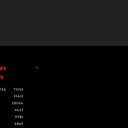
as
-
s
DÍA
73101
55633
18066
9627
9581
6849