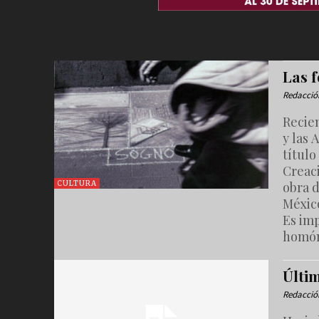
Las 
Redacció
Recie
y las
título
Creac
obra 
CULTURA
Méxic
Es imp
homón
Últim
Redacció