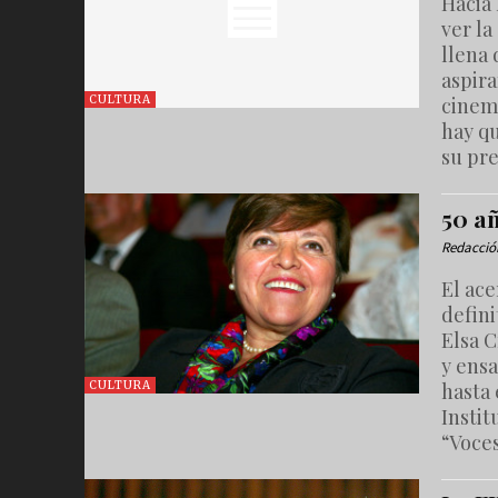
Hacia 
ver la
llena 
aspir
cinema
CULTURA
hay q
su pre
50 a
Redacció
El ac
defini
Elsa C
y ensa
hasta 
CULTURA
Instit
“Voces