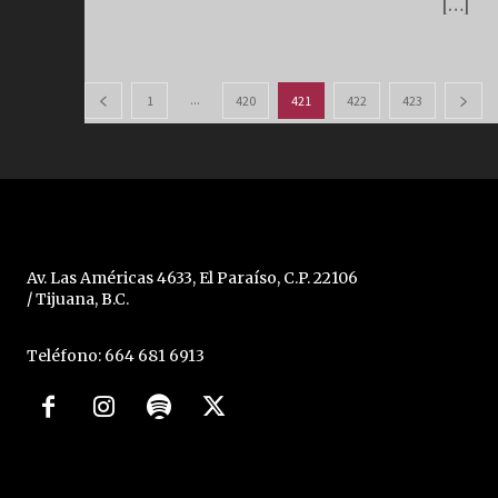
[…]
...
1
420
421
422
423
Av. Las Américas 4633, El Paraíso, C.P. 22106
/ Tijuana, B.C.
Teléfono: 664 681 6913