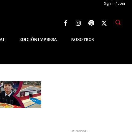
Sign in / Join
AL
EDICIÓN IMPRESA
NOSOTROS
-Publicidad -