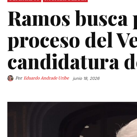
Ramos busca p
proceso del V
candidatura d
Por
Eduardo Andrade Uribe
junio 18, 2026