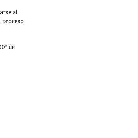
arse al
el proceso
00” de