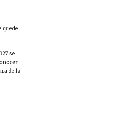
ue quede
027 se
conocer
ra de la