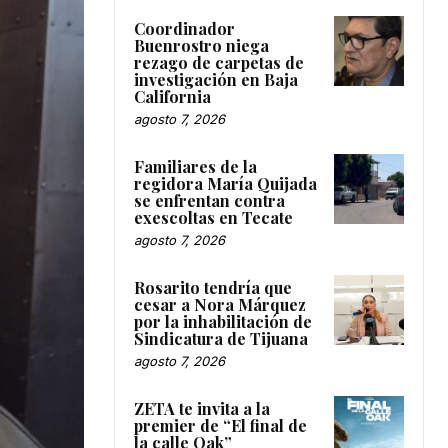
Coordinador
Buenrostro niega
rezago de carpetas de
investigación en Baja
California
agosto 7, 2026
Familiares de la
regidora María Quijada
se enfrentan contra
exescoltas en Tecate
agosto 7, 2026
Rosarito tendría que
cesar a Nora Márquez
por la inhabilitación de
Sindicatura de Tijuana
agosto 7, 2026
ZETA te invita a la
premier de “El final de
la calle Oak”