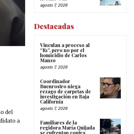
agosto 7, 2026
Destacadas
Vinculan a proceso al
“R1”, pero no por el
homicidio de Carlos
Manzo
agosto 7, 2026
Coordinador
Buenrostro niega
rezago de carpetas de
investigación en Baja
California
agosto 7, 2026
so del
didato a
Familiares de la
regidora María Quijada
se enfrentan contra