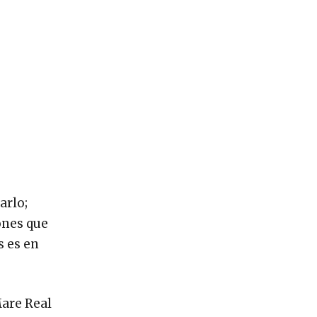
arlo;
ones que
s es en
Mare Real