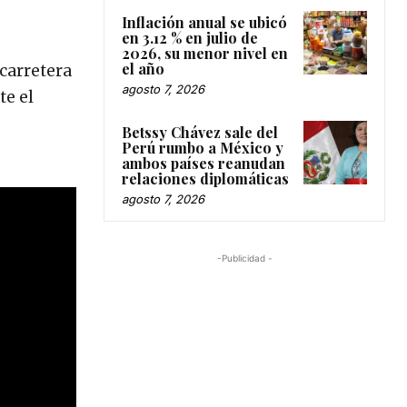
Inflación anual se ubicó
en 3.12 % en julio de
2026, su menor nivel en
el año
 carretera
agosto 7, 2026
te el
Betssy Chávez sale del
Perú rumbo a México y
ambos países reanudan
relaciones diplomáticas
agosto 7, 2026
-Publicidad -