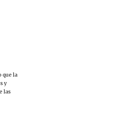
o que la
s y
e las