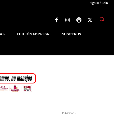
Sign in / Join
AL
EDICIÓN IMPRESA
NOSOTROS
-Publicidad -