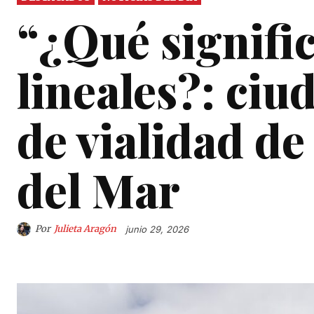
“¿Qué signifi
lineales?: ciu
de vialidad de
del Mar
Por
Julieta Aragón
junio 29, 2026