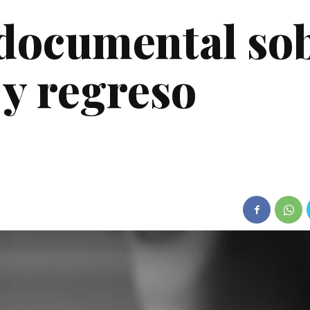
 documental so
 y regreso