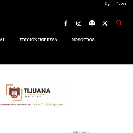
Sign in / Join
AL
EDICIÓN IMPRESA
NOSOTROS
-Publicidad -