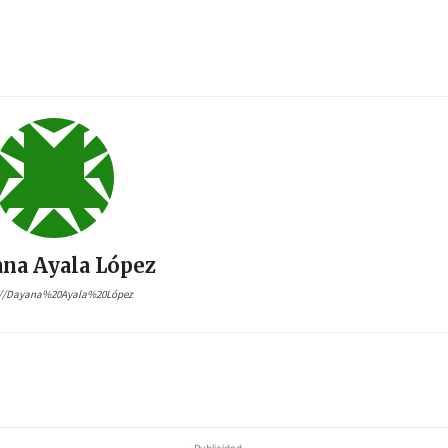
na Ayala López
://Dayana%20Ayala%20López