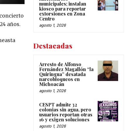
municipales; instalan
kiosco para reportar
extorsiones en Zona
 concierto
Centro
24 años.
agosto 1, 2026
ineasta
Destacadas
Arresto de Alfonso
Fernández Magallón “la
Quiringua” desatada
narcobloqueos en
Michoacán
agosto 1, 2026
CESPT admite 32
colonias sin agua, pero
usuarios reportan otras
16 y exigen soluciones
agosto 1, 2026