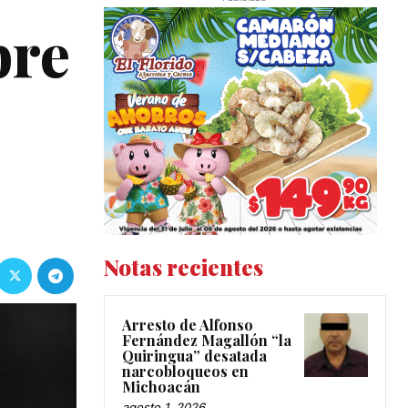
bre
Notas recientes
Arresto de Alfonso
Fernández Magallón “la
Quiringua” desatada
narcobloqueos en
Michoacán
agosto 1, 2026