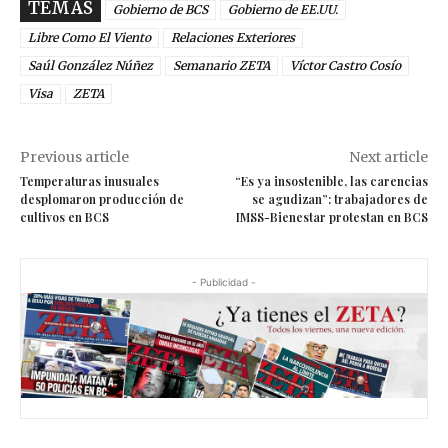
TEMAS
Gobierno de BCS
Gobierno de EE.UU.
Libre Como El Viento
Relaciones Exteriores
Saúl González Núñez
Semanario ZETA
Víctor Castro Cosío
Visa
ZETA
Previous article
Next article
Temperaturas inusuales
“Es ya insostenible, las carencias
desplomaron producción de
se agudizan”: trabajadores de
cultivos en BCS
IMSS-Bienestar protestan en BCS
- Publicidad -