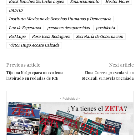
Erick Sánchez Zertuche López
Financiamiento
Héctor Flores
IMDHD
Instituto Mexicano de Derechos Humanos y Democracia
Luz de Esperanza
personas desaparecidas
presidenta
Red Lupa
Rosa Icela Rodriguez
Secretaría de Gobernación
Víctor Hugo Acosta Calzada
Previous article
Next article
Tijuana No! prepara nuevo tema
Elma Correa presentará en
inspirado en redadas de ICE
Mexicali su novela premiada
- Publicidad -