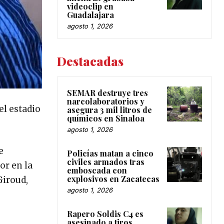
videoclip en
Guadalajara
agosto 1, 2026
Destacadas
SEMAR destruye tres
narcolaboratorios y
el estadio
asegura 3 mil litros de
químicos en Sinaloa
agosto 1, 2026
e
Policías matan a cinco
civiles armados tras
or en la
emboscada con
explosivos en Zacatecas
Giroud,
agosto 1, 2026
Rapero Soldis C4 es
asesinado a tiros