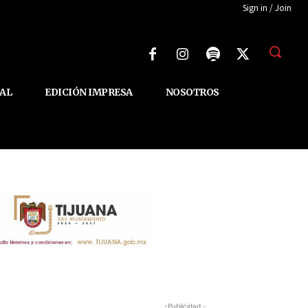
Sign in / Join
AL
EDICIÓN IMPRESA
NOSOTROS
-Publicidad -