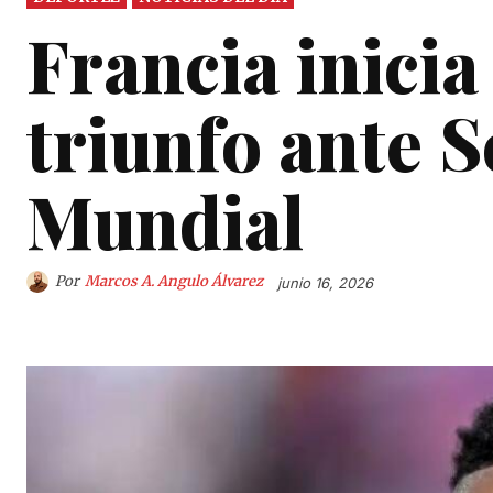
Francia inici
triunfo ante S
Mundial
Por
Marcos A. Angulo Álvarez
junio 16, 2026