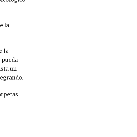
e la
e la
e pueda
asta un
ntegrando.
arpetas