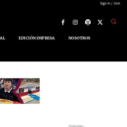
Sign in / Join
AL
EDICIÓN IMPRESA
NOSOTROS
-Publicidad -