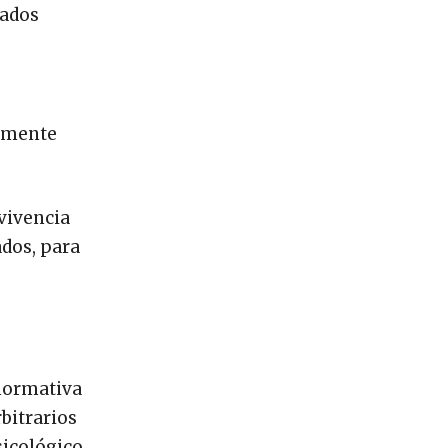
bados
camente
nvivencia
ados, para
 normativa
bitrarios
sicológico