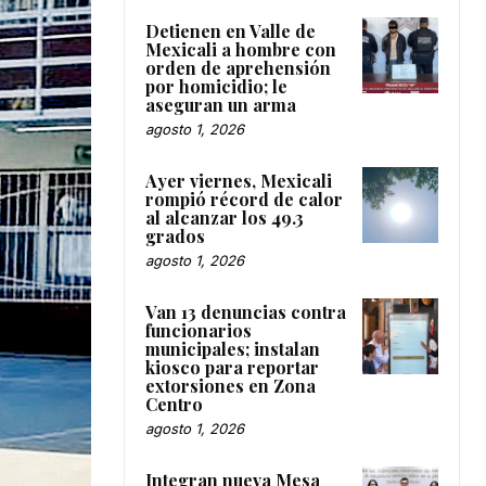
Detienen en Valle de
Mexicali a hombre con
orden de aprehensión
por homicidio; le
aseguran un arma
agosto 1, 2026
Ayer viernes, Mexicali
rompió récord de calor
al alcanzar los 49.3
grados
agosto 1, 2026
Van 13 denuncias contra
funcionarios
municipales; instalan
kiosco para reportar
extorsiones en Zona
Centro
agosto 1, 2026
Integran nueva Mesa