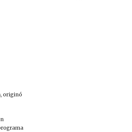
a, originó
on
 programa