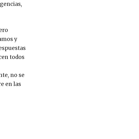
igencias,
rero
camos y
respuestas
cen todos
te, no se
e en las