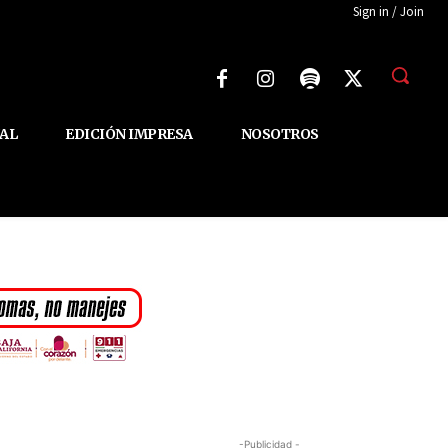
Sign in / Join
AL
EDICIÓN IMPRESA
NOSOTROS
-Publicidad -