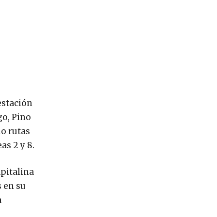
estación
go, Pino
o rutas
as 2 y 8.
apitalina
s en su
a