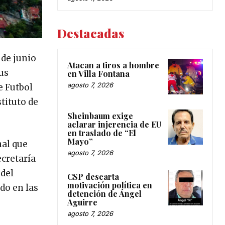
Destacadas
 de junio
Atacan a tiros a hombre
us
en Villa Fontana
agosto 7, 2026
e Futbol
tituto de
Sheinbaum exige
aclarar injerencia de EU
en traslado de “El
Mayo”
nal que
agosto 7, 2026
ecretaría
 del
CSP descarta
motivación política en
do en las
detención de Ángel
Aguirre
agosto 7, 2026