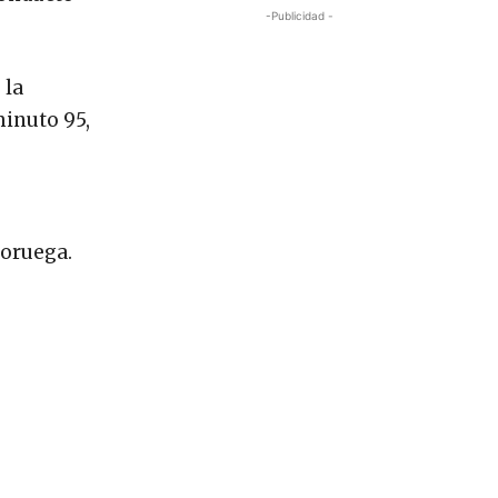
-Publicidad -
 la
minuto 95,
Noruega.