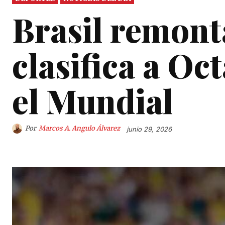
Brasil remont
clasifica a Oc
el Mundial
Por
Marcos A. Angulo Álvarez
junio 29, 2026