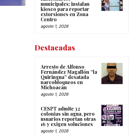
municipales; instalan
kiosco para reportar
extorsiones en Zona
Centro
agosto 1, 2026
Destacadas
Arresto de Alfonso
Fernández Magallón “la
Quiringua” desatada
narcobloqueos en
Michoacán
agosto 1, 2026
CESPT admite 32
colonias sin agua, pero
usuarios reportan otras
16 y exigen soluciones
agosto 1, 2026