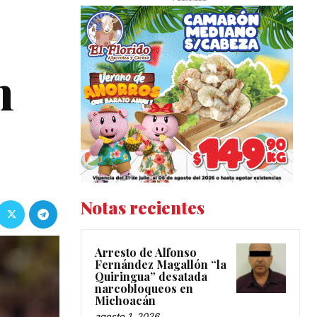
n
Notas recientes
Arresto de Alfonso
Fernández Magallón “la
Quiringua” desatada
narcobloqueos en
Michoacán
agosto 1, 2026