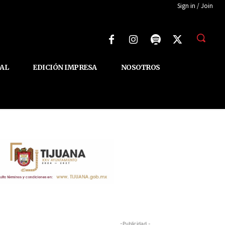
Sign in / Join
AL
EDICIÓN IMPRESA
NOSOTROS
-Publicidad -