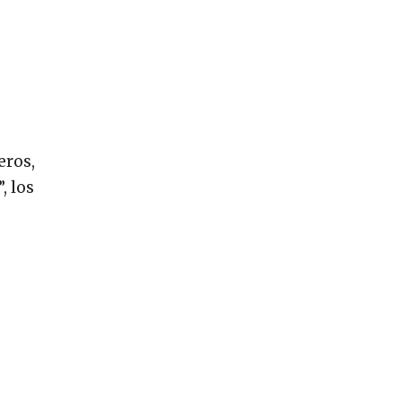
eros,
, los