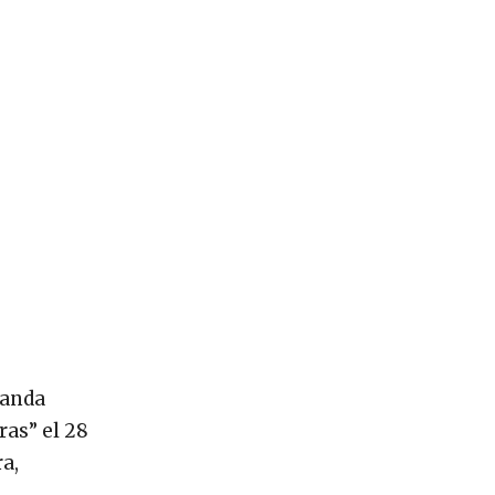
Banda
ras” el 28
a,