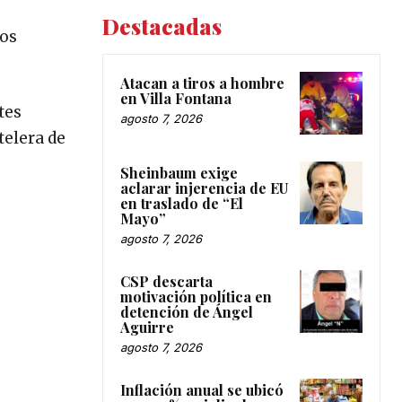
Destacadas
los
Atacan a tiros a hombre
en Villa Fontana
tes
agosto 7, 2026
telera de
Sheinbaum exige
aclarar injerencia de EU
en traslado de “El
Mayo”
agosto 7, 2026
CSP descarta
motivación política en
detención de Ángel
Aguirre
agosto 7, 2026
Inflación anual se ubicó