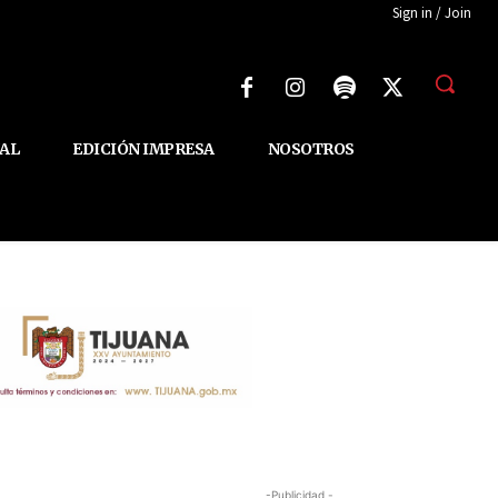
Sign in / Join
AL
EDICIÓN IMPRESA
NOSOTROS
-Publicidad -