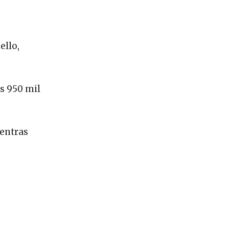
ello,
os 950 mil
ientras