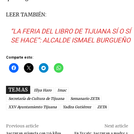
LEER TAMBIÉN:
“LA FERIA DEL LIBRO DE TIJUANA SÍ O SÍ
SE HACE”: ALCALDE ISMAEL BURGUEÑO
Comparte esto:
TEMAS
Illya Haro
Imac
Secretaría de Cultura de Tijuana
Semanario ZETA
XXV Ayuntamiento Tijuana
Yadira Gutiérrez
ZETA
Previous article
Next article
Aseguran avioneta con 536 kilos
En Tecate: Aseguran a madre y