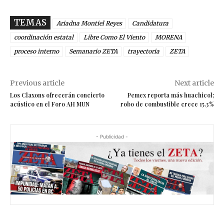
TEMAS
Ariadna Montiel Reyes
Candidatura
coordinación estatal
Libre Como El Viento
MORENA
proceso interno
Semanario ZETA
trayectoria
ZETA
Previous article
Next article
Los Claxons ofrecerán concierto
Pemex reporta más huachicol;
acústico en el Foro AH MUN
robo de combustible crece 15.3%
- Publicidad -