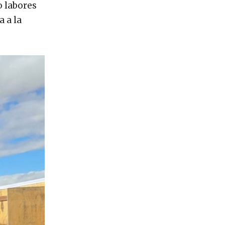
o labores
 a la