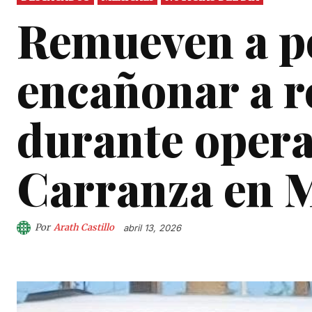
Remueven a po
encañonar a r
durante operat
Carranza en M
Por
Arath Castillo
abril 13, 2026