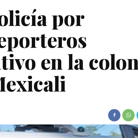
licía por
eporteros
ivo en la colon
exicali