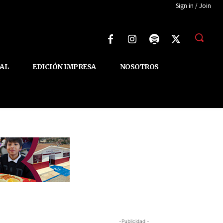
Sign in / Join
AL
EDICIÓN IMPRESA
NOSOTROS
-Publicidad -