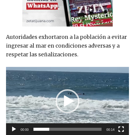
Autoridades exhortaron a la población a evitar
ingresar al mar en condiciones adversas y a
respetar las señalizaciones.
R
e
p
r
o
d
u
00:00
00:14
c