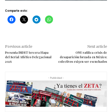
t
Comparte esto:
o
r
d
e
v
Previous article
Next article
í
Presenta IMDET tercera Etapa
ONU ratifica crisis de
d
del Serial Atlético Delegacional
desaparición forzada en México;
2026
colectivos exigen ser escuchados
e
o
- Publicidad -