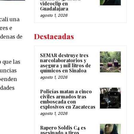
videoclip en
Guadalajara
agosto 1, 2026
cali una
res e
Destacadas
ndenas de
SEMAR destruye tres
narcolaboratorios y
o que las
asegura 3 mil litros de
nuncias
químicos en Sinaloa
agosto 1, 2026
ependen
idades
Policías matan a cinco
civiles armados tras
emboscada con
explosivos en Zacatecas
agosto 1, 2026
Rapero Soldis C4 es
asesinado a tiros