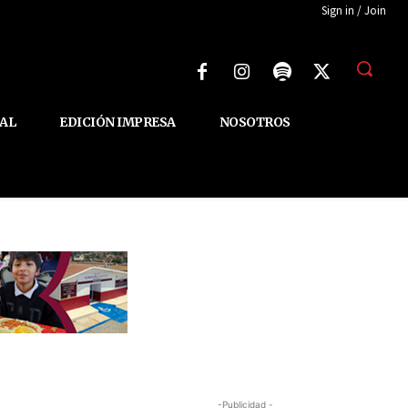
Sign in / Join
AL
EDICIÓN IMPRESA
NOSOTROS
-Publicidad -