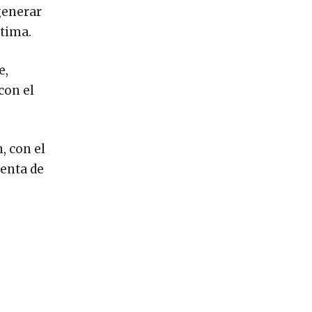
generar
ctima.
e,
con el
, con el
ienta de