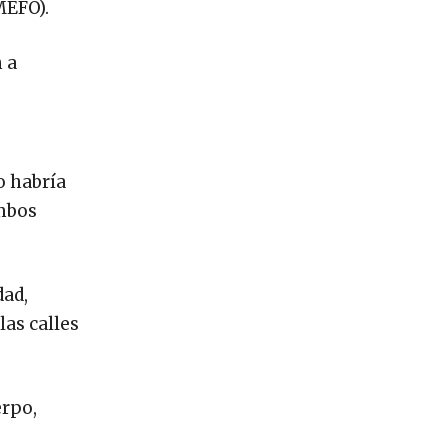
MEFO).
n a
o habría
ambos
dad,
las calles
erpo,