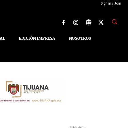
Sign in / Join
AL
EDICIÓN IMPRESA
NOSOTROS
-Publicidad -