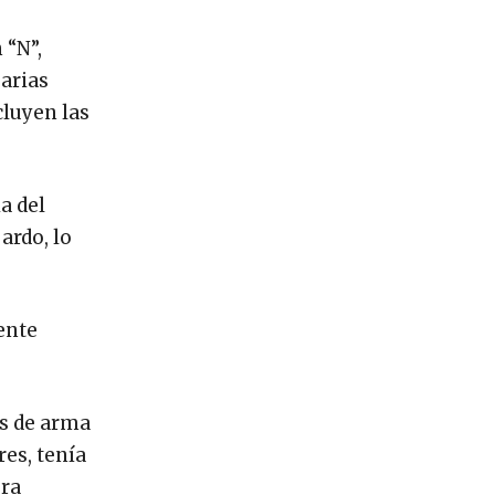
 “N”,
arias
cluyen las
a del
ardo, lo
ente
os de arma
es, tenía
bra