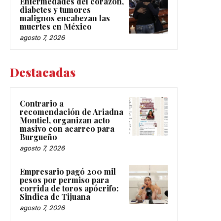
Enfermedades del corazón,
diabetes y tumores
malignos encabezan las
muertes en México
agosto 7, 2026
Destacadas
Contrario a
recomendación de Ariadna
Montiel, organizan acto
masivo con acarreo para
Burgueño
agosto 7, 2026
Empresario pagó 200 mil
pesos por permiso para
corrida de toros apócrifo:
Sindica de Tijuana
agosto 7, 2026