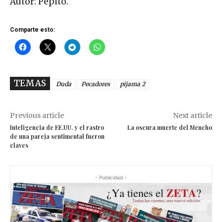
Autor: Pepito.
Comparte esto:
TEMAS
Duda
Pecadores
pijama 2
Previous article
Next article
Inteligencia de EE.UU. y el rastro
La oscura muerte del Mencho
de una pareja sentimental fueron
claves
- Publicidad -