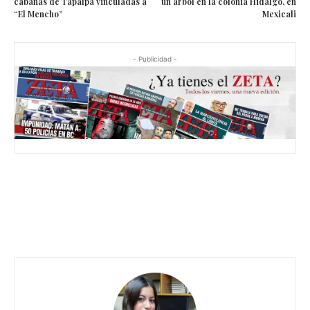
cabañas de Tapalpa vinculadas a
un árbol en la colonia Hidalgo, en
“El Mencho”
Mexicali
- Publicidad -