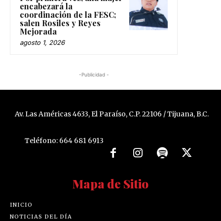
encabezará la
coordinación de la FESC;
salen Rosiles y Reyes
Mejorada
agosto 1, 2026
-Publicidad -
Av. Las Américas 4633, El Paraíso, C.P. 22106 / Tijuana, B.C.
Teléfono: 664 681 6913
Mapa de Sitio
INICIO
NOTICIAS DEL DÍA