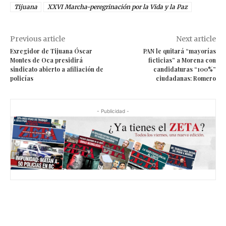
Tijuana
XXVI Marcha-peregrinación por la Vida y la Paz
Previous article
Next article
Exregidor de Tijuana Óscar
PAN le quitará “mayorías
Montes de Oca presidirá
ficticias” a Morena con
sindicato abierto a afiliación de
candidaturas “100%”
policías
ciudadanas: Romero
- Publicidad -