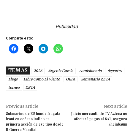
Publicidad
Comparte esto:
TEMAS
2026
Argenis García
comisionado
deportes
Flags
Libre Como El Viento
OEFA
Semanario ZETA
torneo
ZETA
Previous article
Next article
Submarino de EU hunde fragata
Juicio mercantil de TV Azteca no
iraní en océano Índico en
afectará pagos al SAT, asegura
primera acción de ese tipo desde
Sheinbaum
II Guerra Mundial