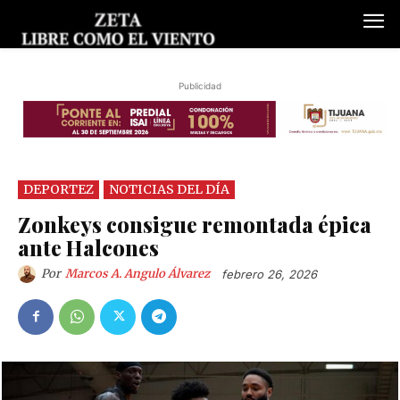
Publicidad
DEPORTEZ
NOTICIAS DEL DÍA
Zonkeys consigue remontada épica
ante Halcones
Por
Marcos A. Angulo Álvarez
febrero 26, 2026