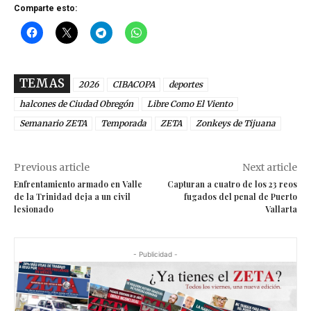
Comparte esto:
TEMAS
2026
CIBACOPA
deportes
halcones de Ciudad Obregón
Libre Como El Viento
Semanario ZETA
Temporada
ZETA
Zonkeys de Tijuana
Previous article
Next article
Enfrentamiento armado en Valle
Capturan a cuatro de los 23 reos
de la Trinidad deja a un civil
fugados del penal de Puerto
lesionado
Vallarta
- Publicidad -