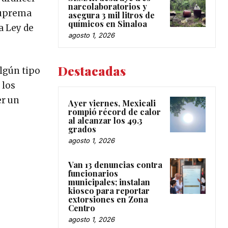
narcolaboratorios y
 Suprema
asegura 3 mil litros de
químicos en Sinaloa
a Ley de
agosto 1, 2026
Destacadas
algún tipo
 los
er un
Ayer viernes, Mexicali
rompió récord de calor
al alcanzar los 49.3
grados
agosto 1, 2026
Van 13 denuncias contra
funcionarios
municipales; instalan
kiosco para reportar
extorsiones en Zona
Centro
agosto 1, 2026