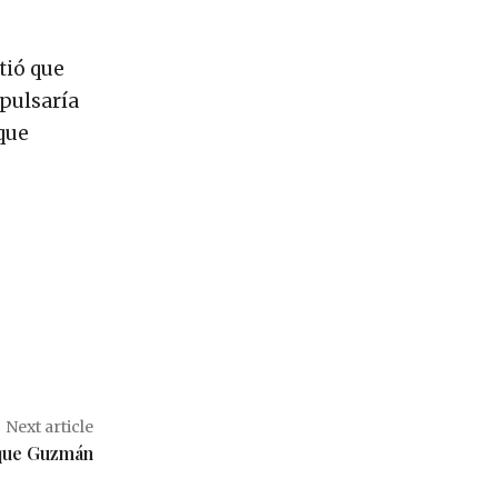
tió que
mpulsaría
 que
Next article
ique Guzmán