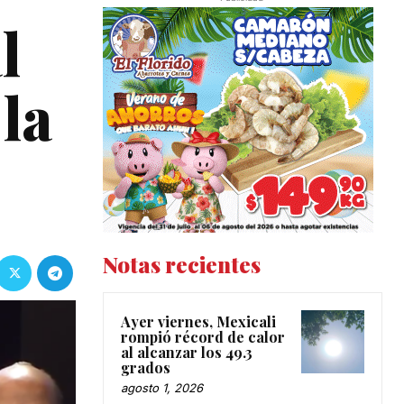
l
 la
Notas recientes
Ayer viernes, Mexicali
rompió récord de calor
al alcanzar los 49.3
grados
agosto 1, 2026