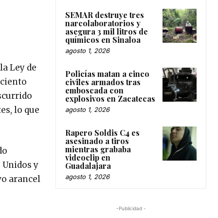
SEMAR destruye tres
narcolaboratorios y
asegura 3 mil litros de
químicos en Sinaloa
agosto 1, 2026
la Ley de
Policías matan a cinco
 ciento
civiles armados tras
emboscada con
scurrido
explosivos en Zacatecas
es, lo que
agosto 1, 2026
Rapero Soldis C4 es
asesinado a tiros
mientras grababa
do
videoclip en
 Unidos y
Guadalajara
agosto 1, 2026
vo arancel
-Publicidad -