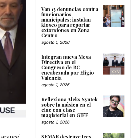
Van 13 denuncias contra
funcionarios
municipales; instalan
kiosco para reportar
extorsiones en Zona
Centro
agosto 1, 2026
Integran nueva Mesa
Directiva en el
Congreso de BC
encabezada por Eligio
Valencia
agosto 1, 2026
Reflexiona Aleks Syntek
sobre la música en el
cine con clase
magisterial en GIFF
agosto 1, 2026
SEMAR destruye tres
 arancel