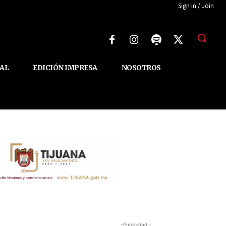
Sign in / Join
AL
EDICIÓN IMPRESA
NOSOTROS
-Publicidad -