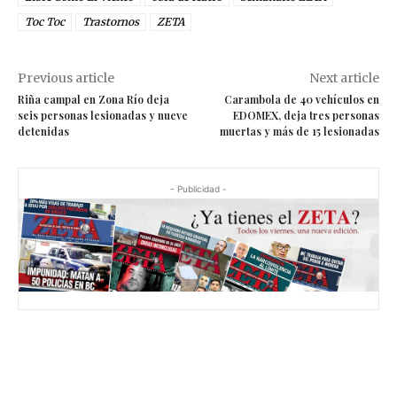
Toc Toc
Trastornos
ZETA
Previous article
Next article
Riña campal en Zona Río deja
Carambola de 40 vehículos en
seis personas lesionadas y nueve
EDOMEX, deja tres personas
detenidas
muertas y más de 15 lesionadas
- Publicidad -