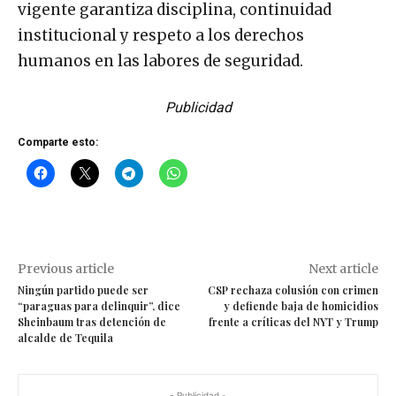
vigente garantiza disciplina, continuidad
institucional y respeto a los derechos
humanos en las labores de seguridad.
Publicidad
Comparte esto:
Previous article
Next article
Ningún partido puede ser
CSP rechaza colusión con crimen
“paraguas para delinquir”, dice
y defiende baja de homicidios
Sheinbaum tras detención de
frente a críticas del NYT y Trump
alcalde de Tequila
- Publicidad -