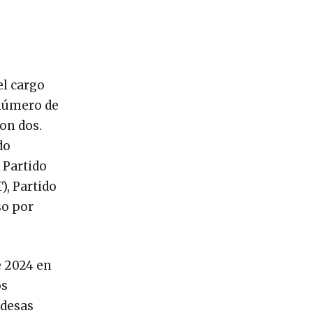
el cargo
 número de
con dos.
do
 Partido
), Partido
so por
e 2024 en
os
ldesas