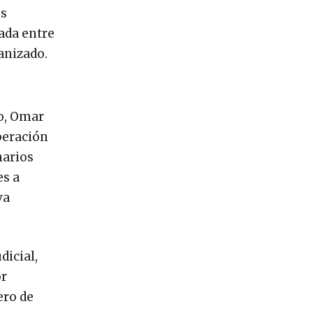
os
ada entre
anizado.
co, Omar
peración
narios
es a
va
dicial,
or
ero de