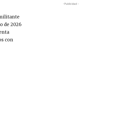
-Publicidad -
militante
ro de 2026
renta
os con