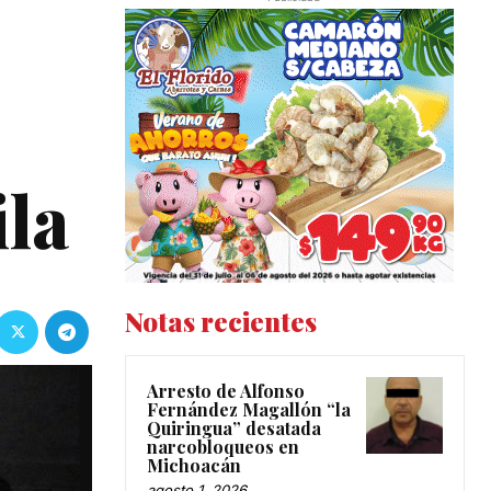
ila
Notas recientes
Arresto de Alfonso
Fernández Magallón “la
Quiringua” desatada
narcobloqueos en
Michoacán
agosto 1, 2026