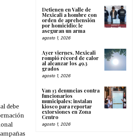
Detienen en Valle de
Mexicali a hombre con
orden de aprehensión
por homicidio; le
aseguran un arma
agosto 1, 2026
Ayer viernes, Mexicali
rompió récord de calor
al alcanzar los 49.3
grados
agosto 1, 2026
Van 13 denuncias contra
funcionarios
municipales; instalan
kiosco para reportar
nal debe
extorsiones en Zona
nformación
Centro
ional
agosto 1, 2026
n campañas