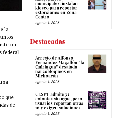
municipales; instalan
kiosco para reportar
extorsiones en Zona
Centro
agosto 1, 2026
e la
suntos
Destacadas
istir un
s federal
Arresto de Alfonso
Fernández Magallón “la
Quiringua” desatada
narcobloqueos en
Michoacán
 una
agosto 1, 2026
CESPT admite 32
mpo que
colonias sin agua, pero
usuarios reportan otras
adas de
16 y exigen soluciones
agosto 1, 2026