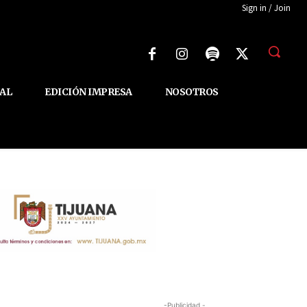
Sign in / Join
AL
EDICIÓN IMPRESA
NOSOTROS
-Publicidad -