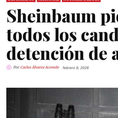
Sheinbaum pid
todos los cand
detención de a
Por
Carlos Álvarez Acevedo
febrero 9, 2026