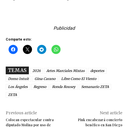
Publicidad
Comparte esto:
TEMAS
2026
Artes Marciales Mixtas
deportes
Domo Intuit
Gina Carano
Libre Como El Viento
Los Ángeles
Regreso
Ronda Rousey
Semanario ZETA
ZETA
Previous article
Next article
Colocan espectacular contra
Pink encabezará concierto
diputado Molina por uso de
benéfico en San Diego