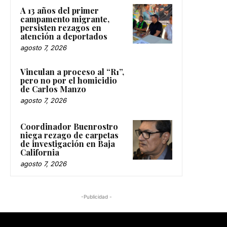
A 13 años del primer
campamento migrante,
persisten rezagos en
atención a deportados
agosto 7, 2026
Vinculan a proceso al “R1”,
pero no por el homicidio
de Carlos Manzo
agosto 7, 2026
Coordinador Buenrostro
niega rezago de carpetas
de investigación en Baja
California
agosto 7, 2026
-Publicidad -