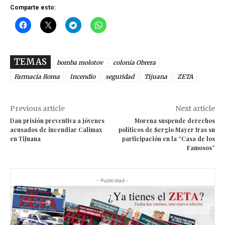
Comparte esto:
TEMAS
bomba molotov
colonia Obrera
Farmacia Roma
Incendio
seguridad
Tijuana
ZETA
Previous article
Next article
Dan prisión preventiva a jóvenes
Morena suspende derechos
acusados de incendiar Calimax
políticos de Sergio Mayer tras su
en Tijuana
participación en la “Casa de los
Famosos”
- Publicidad -