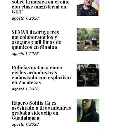
sobre la música en el cine
con clase magisterial en
GIFF
agosto 1, 2026
SEMAR destruye tres
narcolaboratorios y
asegura 3 mil litros de
químicos en Sinaloa
agosto 1, 2026
Policías matan a cinco
civiles armados tras
emboscada con explosivos
en Zacatecas
agosto 1, 2026
Rapero Soldis C4 es
asesinado a tiros mientras
grababa videoclip en
Guadalajara
agosto 1, 2026