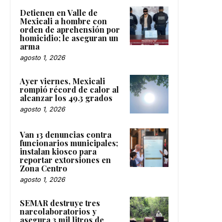
Detienen en Valle de
Mexicali a hombre con
orden de aprehensión por
homicidio; le aseguran un
arma
agosto 1, 2026
Ayer viernes, Mexicali
rompió récord de calor al
alcanzar los 49.3 grados
agosto 1, 2026
Van 13 denuncias contra
funcionarios municipales;
instalan kiosco para
reportar extorsiones en
Zona Centro
agosto 1, 2026
SEMAR destruye tres
narcolaboratorios y
asegura 3 mil litros de