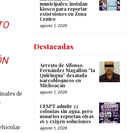
municipales; instalan
kiosco para reportar
extorsiones en Zona
Centro
TO
agosto 1, 2026
Destacadas
ÓN
Arresto de Alfonso
Fernández Magallón “la
Quiringua” desatada
narcobloqueos en
Michoacán
agosto 1, 2026
inales de
o
CESPT admite 32
colonias sin agua, pero
usuarios reportan otras
16 y exigen soluciones
ehicular
agosto 1, 2026