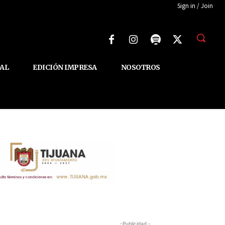
Sign in / Join
AL
EDICIÓN IMPRESA
NOSOTROS
-Publicidad -