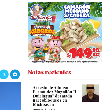
Notas recientes
Arresto de Alfonso
Fernández Magallón “la
Quiringua” desatada
narcobloqueos en
Michoacán
agosto 1, 2026