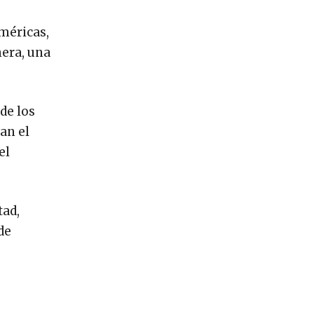
Américas,
nera, una
de los
an el
el
tad,
de