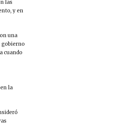
n las
nto, y en
con una
l gobierno
da cuando
en la
onsideró
yas