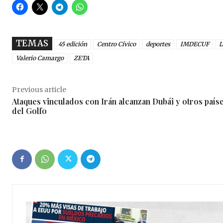
TEMAS
45 edición
Centro Cívico
deportes
IMDECUF
L
Valerio Camargo
ZETA
Previous article
Ataques vinculados con Irán alcanzan Dubái y otros país
del Golfo