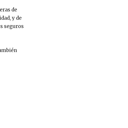
eras de
dad, y de
os seguros
también