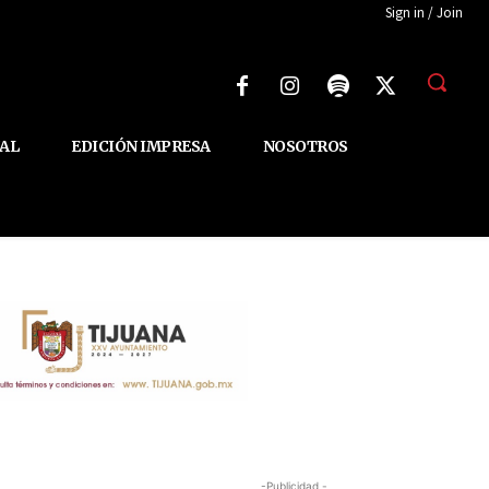
Sign in / Join
AL
EDICIÓN IMPRESA
NOSOTROS
-Publicidad -