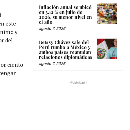
Inflación anual se ubicó
en 3.12 % en julio de
il
2026, su menor nivel en
el año
en este
agosto 7, 2026
ánimo y
or del
Betssy Chávez sale del
Perú rumbo a México y
ambos países reanudan
relaciones diplomáticas
agosto 7, 2026
por ciento
ntengan
-Publicidad -